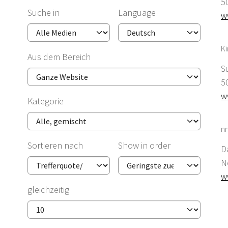
5
Suche in
Language
w
K
Aus dem Bereich
S
5
w
Kategorie
nr
Sortieren nach
Show in order
D
N
w
gleichzeitig