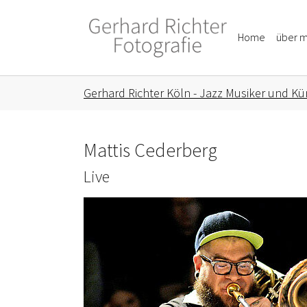
Skip to main content
Skip to page footer
Home
über m
You are here:
Gerhard Richter Köln - Jazz Musiker und Kün
Mattis Cederberg
Live
Show larger version for: