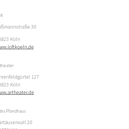
ft
ißmannstraße 30
0823 Köln
ww.loftkoeln.de
theater
hrenfeldgürtel 127
0823 Köln
ww.artheater.de
tes Pfandhaus
artäuserwall 20