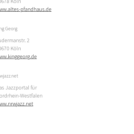
0678 Köln
ww.altes-pfandhaus.de
ing Georg
udermanstr. 2
0670 Köln
ww.kinggeorg.de
wjazz.net
as Jazzportal für
ordrhein-Westfalen
ww.nrwjazz.net