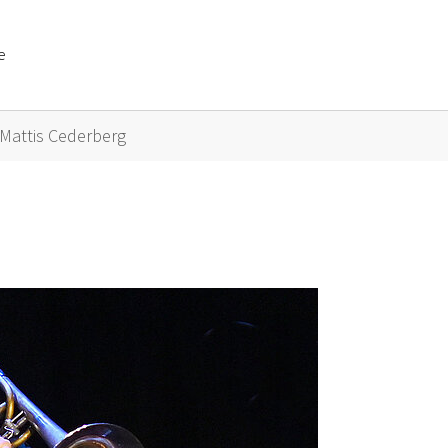
e
or "Künstler A bis Z"
Mattis Cederberg