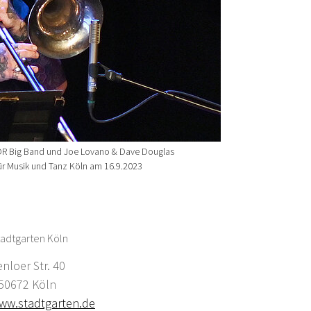
DR Big Band und Joe Lovano & Dave Douglas
ür Musik und Tanz Köln am 16.9.2023
adtgarten Köln
enloer Str. 40
0672 Köln
ww.stadtgarten.de