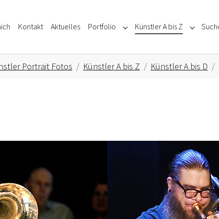
ich
Kontakt
Aktuelles
Portfolio
Künstler A bis Z
Such
Submenu for "Portfolio"
Submenu f
stler Portrait Fotos
Künstler A bis Z
Künstler A bis D
Show larger version for: