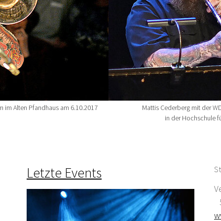
om im Alten Pfandhaus am 6.10.2017
Mattis Cederberg mit der W
in der Hochschule f
Letzte Events
St
V
5
w