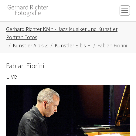
Skip to main content
Skip to page footer
You are here:
Gerhard Richter Köln - Jazz Musiker und Künstler
Portrait Fotos
Künstler A bis Z
Künstler E bis H
Fabian Fiorini
Fabian Fiorini
Live
Show larger version for: