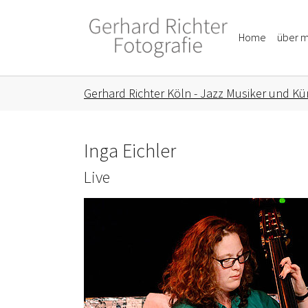
Skip to main content
Skip to page footer
Home
über m
You are here:
Gerhard Richter Köln - Jazz Musiker und Kün
Inga Eichler
Live
Show larger version for: