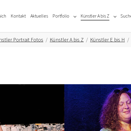
ich
Kontakt
Aktuelles
Portfolio
Künstler A bis Z
Such
Submenu for "Portfolio"
Submenu f
stler Portrait Fotos
Künstler A bis Z
Künstler E bis H
Show larger version for: