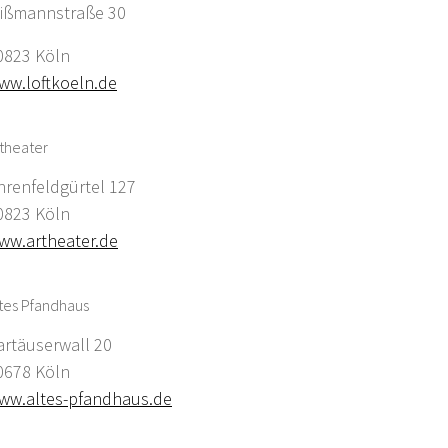
ißmannstraße 30
0823 Köln
ww.loftkoeln.de
theater
hrenfeldgürtel 127
0823 Köln
ww.artheater.de
tes Pfandhaus
artäuserwall 20
0678 Köln
ww.altes-pfandhaus.de