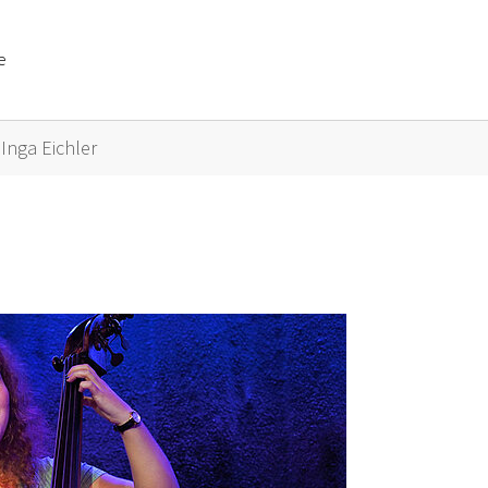
e
or "Künstler A bis Z"
Inga Eichler