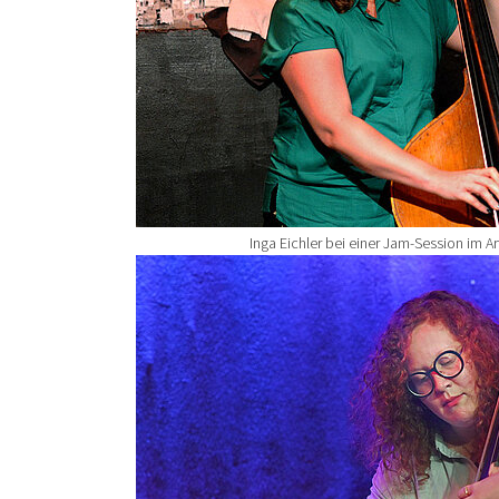
Inga Eichler bei einer Jam-Session im A
Show larger version for: