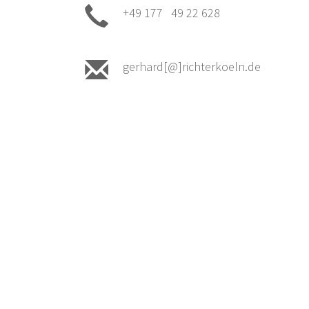
+49 177 49 22 628
gerhard[@]richterkoeln.de