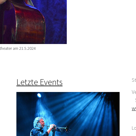
rtheater am 21.5.2024
Letzte Events
St
V
5
w
Lo