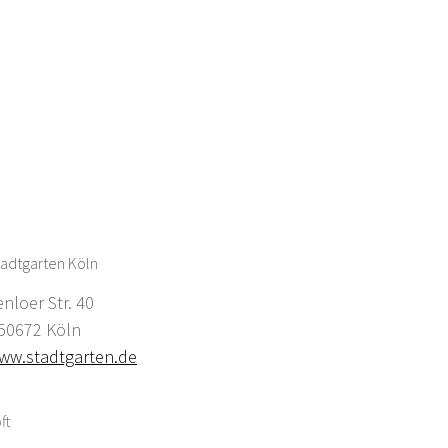
adtgarten Köln
enloer Str. 40
0672 Köln
ww.stadtgarten.de
ft