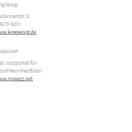
ing Georg
udermanstr. 2
0670 Köln
ww.kinggeorg.de
wjazz.net
as Jazzportal für
ordrhein-Westfalen
ww.nrwjazz.net