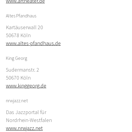
www.artheater.de
Altes Pfandhaus
Kartäuserwall 20
50678 Köln
www.altes-pfandhaus.de
King Georg
Sudermanstr. 2
50670 Köln
www.kinggeorg.de
nrwjazz.net
Das Jazzportal für
Nordrhein-Westfalen
www.nrwjazz.net