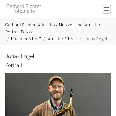
Skip to main content
Skip to page footer
You are here:
Gerhard Richter Köln - Jazz Musiker und Künstler
Portrait Fotos
Künstler A bis Z
Künstler E bis H
Jonas Engel
Jonas Engel
Portrait
Show larger version for: