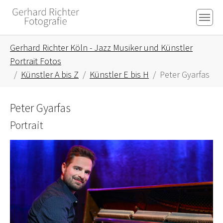
Skip to main content
Skip to page footer
You are here:
Gerhard Richter Köln - Jazz Musiker und Künstler
Portrait Fotos
Künstler A bis Z
Künstler E bis H
Peter Gyarfas
Peter Gyarfas
Portrait
Show larger version for: