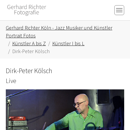
Skip to main content
Skip to page footer
You are here:
Gerhard Richter Köln - Jazz Musiker und Künstler
Portrait Fotos
Künstler A bis Z
Künstler I bis L
Dirk-Peter Kölsch
Dirk-Peter Kölsch
Live
Show larger version for: