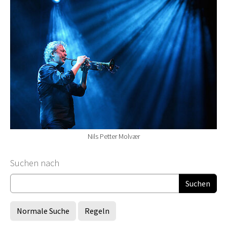
Nils Petter Molvær
Suchformular
Suchen nach
Normale Suche
Regeln