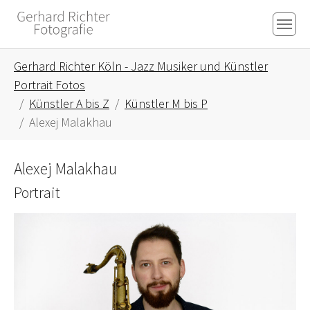
Skip to main content
Skip to page footer
You are here:
Gerhard Richter Köln - Jazz Musiker und Künstler
Portrait Fotos
Künstler A bis Z
Künstler M bis P
Alexej Malakhau
Alexej Malakhau
Portrait
Show larger version for: