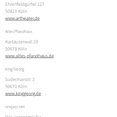
Ehrenfeldgürtel 127
50823 Köln
www.artheater.de
Altes Pfandhaus
Kartäuserwall 20
50678 Köln
www.altes-pfandhaus.de
King Georg
Sudermanstr. 2
50670 Köln
www.kinggeorg.de
nrwjazz.net
Das Jazzportal für