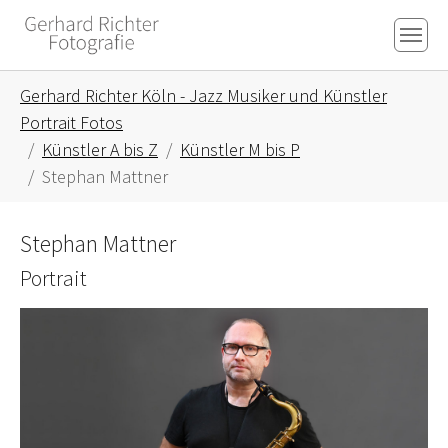
Skip to main content
Skip to page footer
You are here:
Gerhard Richter Köln - Jazz Musiker und Künstler
Portrait Fotos
Künstler A bis Z
Künstler M bis P
Stephan Mattner
Stephan Mattner
Portrait
Show larger version for: