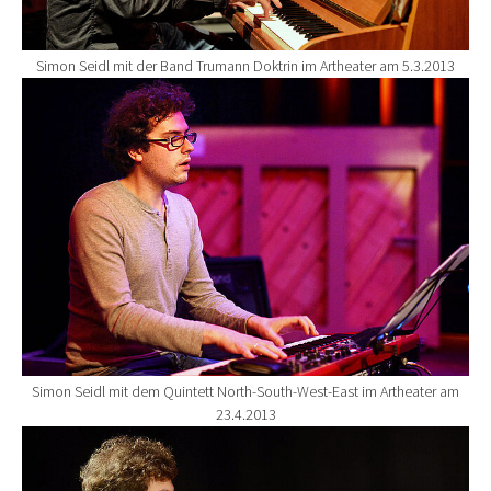
Simon Seidl mit der Band Trumann Doktrin im Artheater am 5.3.2013
Show larger version for:
Simon Seidl mit dem Quintett North-South-West-East im Artheater am
23.4.2013
Show larger version for: