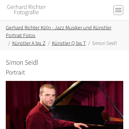
Skip to main content
Skip to page footer
You are here:
Gerhard Richter Köln - Jazz Musiker und Künstler
Portrait Fotos
Künstler A bis Z
Künstler Q bis T
Simon Seidl
Simon Seidl
Portrait
Show larger version for: