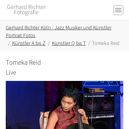
Skip to main content
Skip to page footer
You are here:
Gerhard Richter Köln - Jazz Musiker und Künstler
Portrait Fotos
Künstler A bis Z
Künstler Q bis T
Tomeka Reid
Tomeka Reid
Live
Show larger version for: