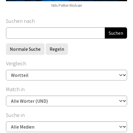
Nils Petter Molvær
Suchformular
Suchen nach
Normale Suche
Regeln
Vergleich
Match in
Suche in