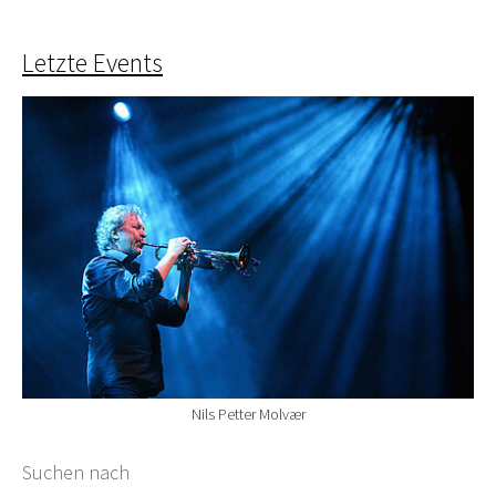
Letzte Events
Nils Petter Molvær
Suchformular
Suchen nach