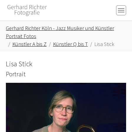
Skip to main content
Skip to page footer
You are here:
Gerhard Richter Köln - Jazz Musiker und Künstler
Portrait Fotos
Künstler A bis Z
Künstler Q bis T
Lisa Stick
Lisa Stick
Portrait
Show larger version for: