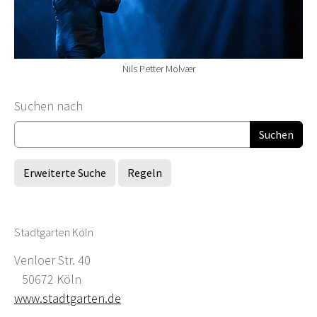
Nils Petter Molvær
Suchformular
Suchen nach
Erweiterte Suche
Regeln
Stadtgarten Köln
Venloer Str. 40
50672 Köln
www.stadtgarten.de