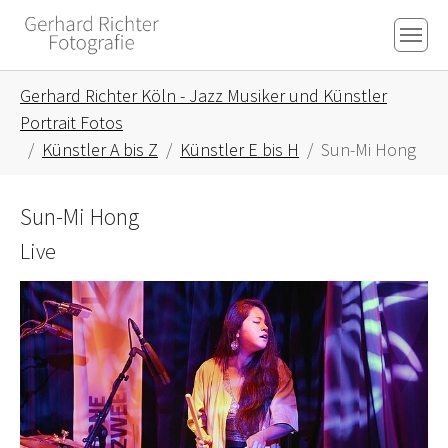
Skip to main content
Skip to page footer
You are here:
Gerhard Richter Köln - Jazz Musiker und Künstler
Portrait Fotos
Künstler A bis Z
Künstler E bis H
Sun-Mi Hong
Sun-Mi Hong
Live
Show larger version for: