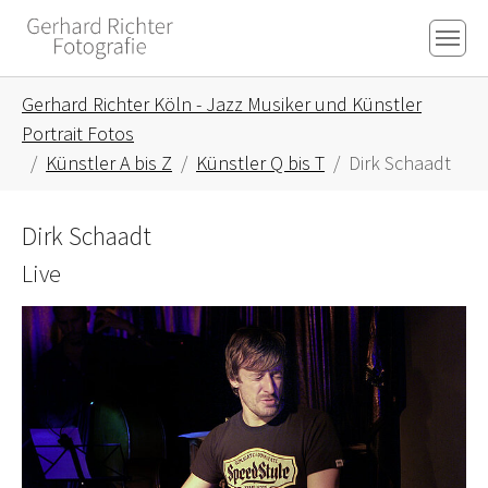
Skip to main content
Skip to page footer
You are here:
Gerhard Richter Köln - Jazz Musiker und Künstler
Portrait Fotos
Künstler A bis Z
Künstler Q bis T
Dirk Schaadt
Dirk Schaadt
Live
Show larger version for: