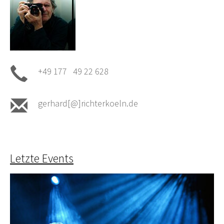
+49 177 49 22 628
gerhard[@]richterkoeln.de
Letzte Events