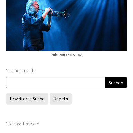
Nils Petter Molvær
Suchformular
Suchen nach
Erweiterte Suche
Regeln
Stadtgarten Köln