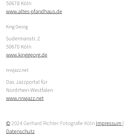
50678 Köln
www.altes-pfandhaus.de
King Georg
Sudermanstr. 2
50670 Köln
www.kinggeorg.de
nrwjazz.net
Das Jazzportal für
Nordrhein-Westfalen
www.nrwjazz.net
©
2024 Gerhard Richter Fotografie Köln
Impressum
|
Datenschutz