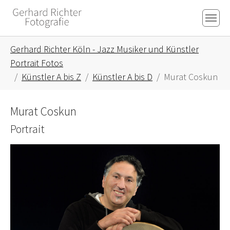
Skip to main content
Skip to page footer
You are here:
Gerhard Richter Köln - Jazz Musiker und Künstler
Portrait Fotos
Künstler A bis Z
Künstler A bis D
Murat Coskun
Murat Coskun
Portrait
Show larger version for: