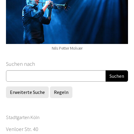
Nils Petter Molvær
Suchformular
Suchen nach
Erweiterte Suche
Regeln
Stadtgarten Köln
Venloer Str. 40