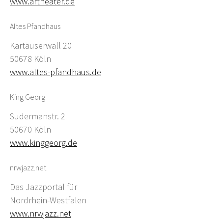
www.artheater.de
Altes Pfandhaus
Kartäuserwall 20
50678 Köln
www.altes-pfandhaus.de
King Georg
Sudermanstr. 2
50670 Köln
www.kinggeorg.de
nrwjazz.net
Das Jazzportal für
Nordrhein-Westfalen
www.nrwjazz.net