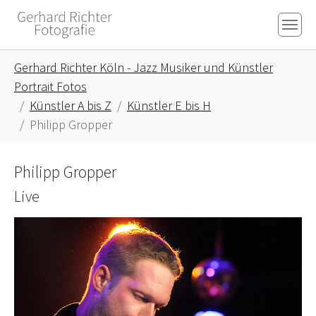
Skip to main content
Skip to page footer
You are here:
Gerhard Richter Köln - Jazz Musiker und Künstler
Portrait Fotos
Künstler A bis Z
Künstler E bis H
Philipp Gropper
Philipp Gropper
Live
Show larger version for: