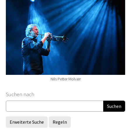
Nils Petter Molvær
Suchformular
Suchen nach
Erweiterte Suche
Regeln