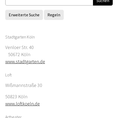
Erweiterte Suche
Regeln
Stadtgarten Köln
Venloer Str. 40
50672 Köln
www.stadtgarten.de
Loft
Wißmannstraße 30
50823 Köln
www.loftkoeln.de
Artheater