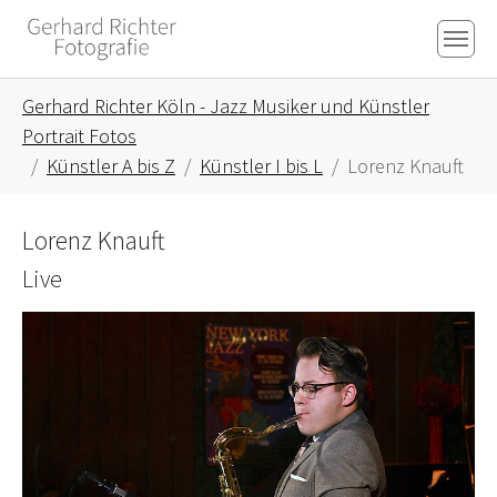
Skip to main content
Skip to page footer
You are here:
Gerhard Richter Köln - Jazz Musiker und Künstler
Portrait Fotos
Künstler A bis Z
Künstler I bis L
Lorenz Knauft
Lorenz Knauft
Live
Show larger version for: