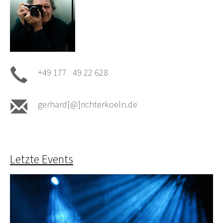
+49 177 49 22 628
gerhard[@]richterkoeln.de
Letzte Events