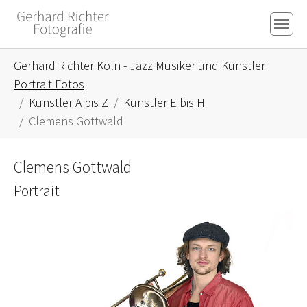
Skip to main content
Skip to page footer
You are here:
Gerhard Richter Köln - Jazz Musiker und Künstler
Portrait Fotos
Künstler A bis Z
Künstler E bis H
Clemens Gottwald
Clemens Gottwald
Portrait
Show larger version for: