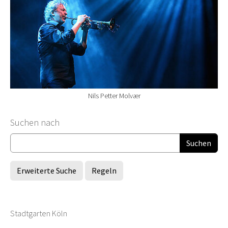
Nils Petter Molvær
Suchformular
Suchen nach
Erweiterte Suche
Regeln
Stadtgarten Köln