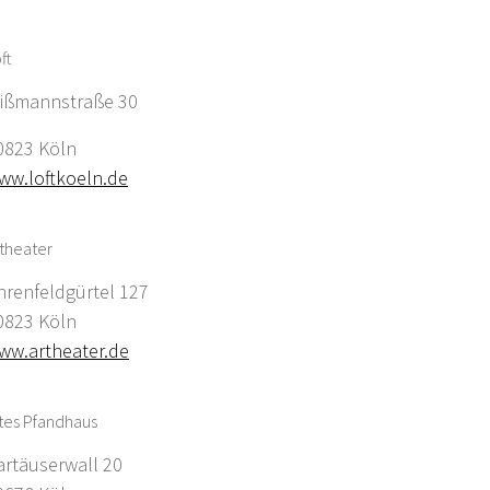
ft
ißmannstraße 30
0823 Köln
ww.loftkoeln.de
theater
hrenfeldgürtel 127
0823 Köln
ww.artheater.de
tes Pfandhaus
artäuserwall 20