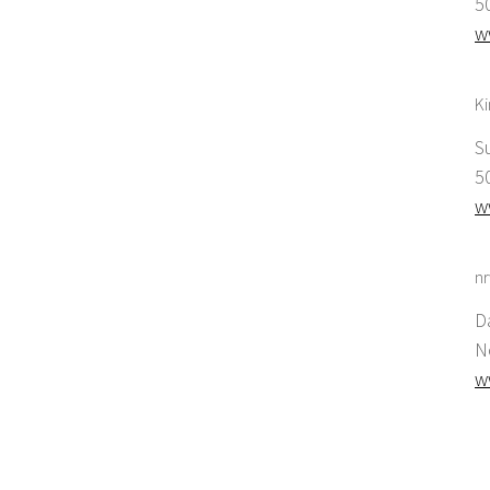
5
w
K
S
5
w
nr
D
N
w