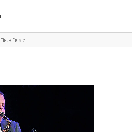
e
or "Künstler A bis Z"
Fiete Felsch