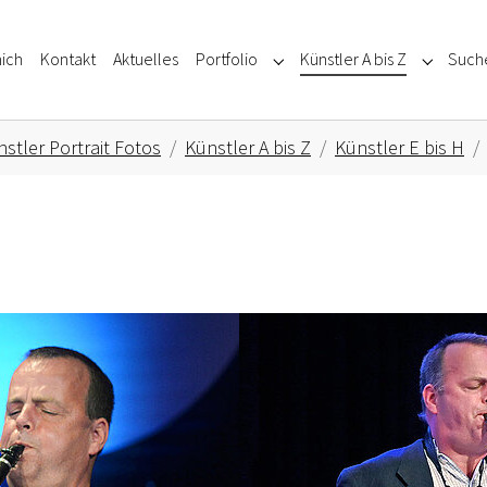
ich
Kontakt
Aktuelles
Portfolio
Künstler A bis Z
Such
Submenu for "Portfolio"
Submenu f
stler Portrait Fotos
Künstler A bis Z
Künstler E bis H
Show larger version for: