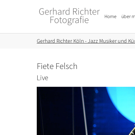
Skip to main content
Skip to page footer
Home
über m
You are here:
Gerhard Richter Köln - Jazz Musiker und Kün
Fiete Felsch
Live
Show larger version for: