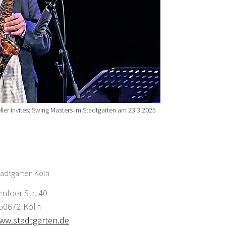
ller invites: Swing Masters im Stadtgarten am 23.3.2025
adtgarten Köln
enloer Str. 40
0672 Köln
ww.stadtgarten.de