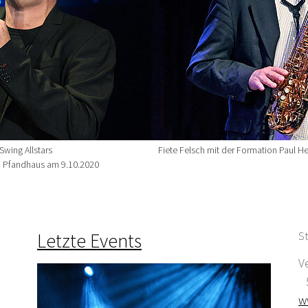
Swing Allstars
Fiete Felsch mit der Formation Paul He
en Pfandhaus am 9.10.2020
Letzte Events
St
V
5
w