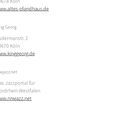
0678 Köln
ww.altes-pfandhaus.de
ing Georg
udermanstr. 2
0670 Köln
ww.kinggeorg.de
wjazz.net
as Jazzportal für
ordrhein-Westfalen
ww.nrwjazz.net