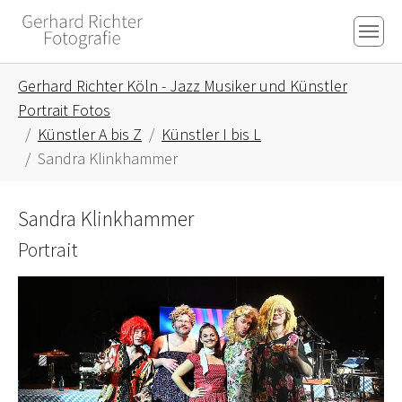
Skip to main content
Skip to page footer
You are here:
Gerhard Richter Köln - Jazz Musiker und Künstler
Portrait Fotos
Künstler A bis Z
Künstler I bis L
Sandra Klinkhammer
Sandra Klinkhammer
Portrait
Show larger version for: