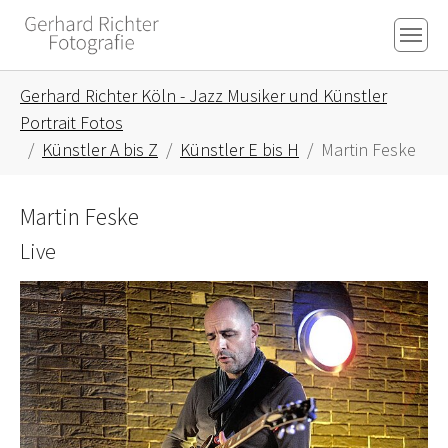
Skip to main content
Skip to page footer
You are here:
Gerhard Richter Köln - Jazz Musiker und Künstler
Portrait Fotos
Künstler A bis Z
Künstler E bis H
Martin Feske
Martin Feske
Live
Show larger version for: