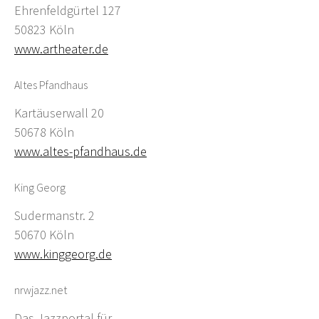
Ehrenfeldgürtel 127
50823 Köln
www.artheater.de
Altes Pfandhaus
Kartäuserwall 20
50678 Köln
www.altes-pfandhaus.de
King Georg
Sudermanstr. 2
50670 Köln
www.kinggeorg.de
nrwjazz.net
Das Jazzportal für