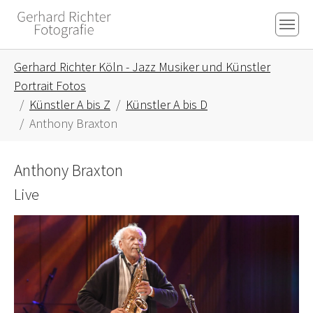
Skip to main content
Skip to page footer
You are here:
Gerhard Richter Köln - Jazz Musiker und Künstler
Portrait Fotos
Künstler A bis Z
Künstler A bis D
Anthony Braxton
Anthony Braxton
Live
Show larger version for: