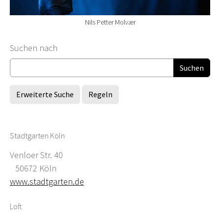
Nils Petter Molvær
Suchformular
Suchen nach
Erweiterte Suche
Regeln
Stadtgarten Köln
Venloer Str. 40
50672 Köln
www.stadtgarten.de
Loft