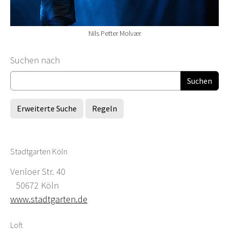
Nils Petter Molvær
Suchformular
Suchen nach
Erweiterte Suche
Regeln
Stadtgarten Köln
Venloer Str. 40
50672 Köln
www.stadtgarten.de
Loft