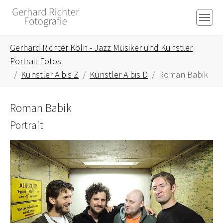
Skip to main content
Skip to page footer
You are here:
Gerhard Richter Köln - Jazz Musiker und Künstler
Portrait Fotos
Künstler A bis Z
Künstler A bis D
Roman Babik
Roman Babik
Portrait
Show larger version for: