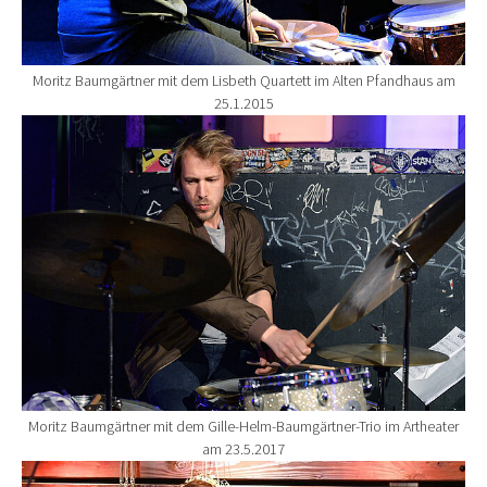
Moritz Baumgärtner mit dem Lisbeth Quartett im Alten Pfandhaus am
25.1.2015
Show larger version for:
Moritz Baumgärtner mit dem Gille-Helm-Baumgärtner-Trio im Artheater
am 23.5.2017
Show larger version for: