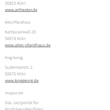
50823 Köln
www.artheater.de
Altes Pfandhaus
Kartäuserwall 20
50678 Köln
www.altes-pfandhaus.de
King Georg
Sudermanstr. 2
50670 Köln
www.kinggeorg.de
nrwjazz.net
Das Jazzportal für
Nordrhein-Westfalen