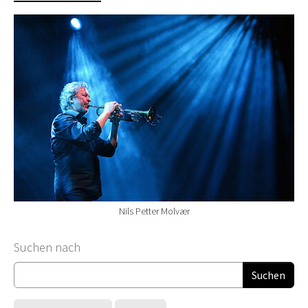
Nils Petter Molvær
Suchformular
Suchen nach