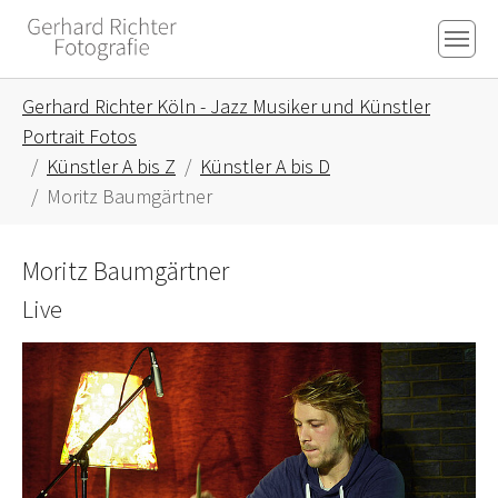
Skip to main content
Skip to page footer
You are here:
Gerhard Richter Köln - Jazz Musiker und Künstler
Portrait Fotos
Künstler A bis Z
Künstler A bis D
Moritz Baumgärtner
Moritz Baumgärtner
Live
Show larger version for: