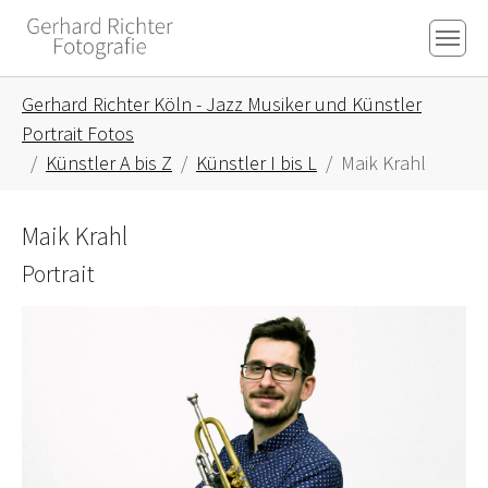
Skip to main content
Skip to page footer
You are here:
Gerhard Richter Köln - Jazz Musiker und Künstler
Portrait Fotos
Künstler A bis Z
Künstler I bis L
Maik Krahl
Maik Krahl
Portrait
Show larger version for: