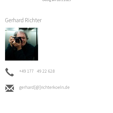
Gerhard Richter
+49 177 49 22 628
gerhard[@]richterkoeln.de