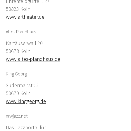
Ehrenfeldgürtel 127
50823 Köln
www.artheater.de
Altes Pfandhaus
Kartäuserwall 20
50678 Köln
www.altes-pfandhaus.de
King Georg
Sudermanstr. 2
50670 Köln
www.kinggeorg.de
nrwjazz.net
Das Jazzportal für