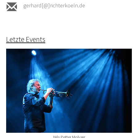
gerhard[@]richterkoeln.de
Letzte Events
Nils Petter Molvær