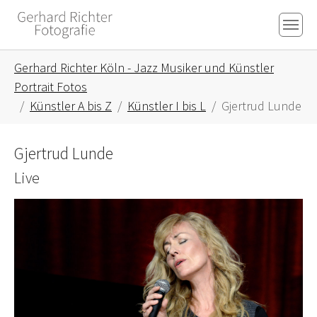
Skip to main content
Skip to page footer
You are here:
Gerhard Richter Köln - Jazz Musiker und Künstler
Portrait Fotos
Künstler A bis Z
Künstler I bis L
Gjertrud Lunde
Gjertrud Lunde
Live
Show larger version for: