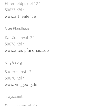
Ehrenfeldgürtel 127
50823 Köln
www.artheater.de
Altes Pfandhaus
Kartäuserwall 20
50678 Köln
www.altes-pfandhaus.de
King Georg
Sudermanstr. 2
50670 Köln
www.kinggeorg.de
nrwjazz.net
Das Jazzportal für