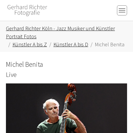
Skip to main content
Skip to page footer
You are here:
Gerhard Richter Köln - Jazz Musiker und Künstler
Portrait Fotos
Künstler A bis Z
Künstler A bis D
Michel Benita
Michel Benita
Live
Show larger version for: