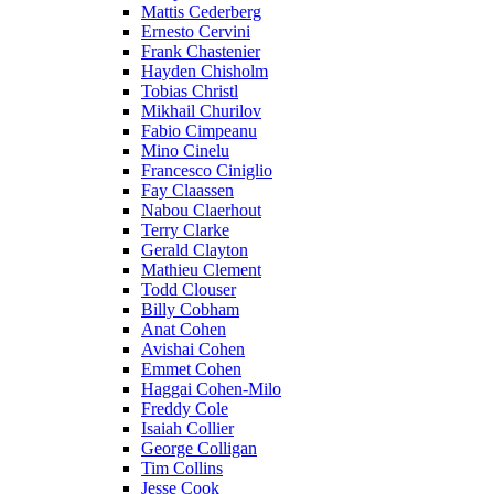
Mattis Cederberg
Ernesto Cervini
Frank Chastenier
Hayden Chisholm
Tobias Christl
Mikhail Churilov
Fabio Cimpeanu
Mino Cinelu
Francesco Ciniglio
Fay Claassen
Nabou Claerhout
Terry Clarke
Gerald Clayton
Mathieu Clement
Todd Clouser
Billy Cobham
Anat Cohen
Avishai Cohen
Emmet Cohen
Haggai Cohen-Milo
Freddy Cole
Isaiah Collier
George Colligan
Tim Collins
Jesse Cook