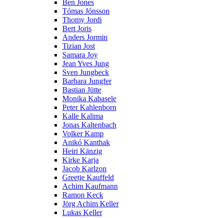
Ben Jones
Tómas Jónsson
Thomy Jordi
Bert Joris
Anders Jormin
Tizian Jost
Samara Joy
Jean Yves Jung
Sven Jungbeck
Barbara Jungfer
Bastian Jütte
Monika Kabasele
Peter Kahlenborn
Kalle Kalima
Jonas Kaltenbach
Volker Kamp
Anikó Kanthak
Heiri Känzig
Kirke Karja
Jacob Karlzon
Greetje Kauffeld
Achim Kaufmann
Ramon Keck
Jörg Achim Keller
Lukas Keller