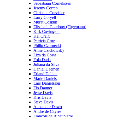
Sebastiaan Cornelissen
Jeremy Corren
Christine Corvisier
Larry Coryell
Murat Coskun
Elisabeth Coudoux (Fügemann)
Kirk Covington
Kai Craig
Patricia Cruz
Philip Czarnecki
Anne Czichowsky
Liza da Costa
Fola Dada
Juliana da Silva
Daniel Daemen
Erland Dahlen
Marie Daniels
Lars Danielsson
Flo Dauner
Jesse Davis
Kris Davis
Steve Davis
Alexander Dawo
André de Cayres
François de Ribaupierre