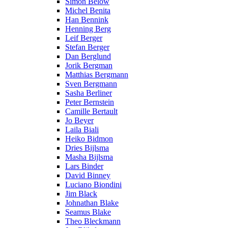
Simon Below
Michel Benita
Han Bennink
Henning Berg
Leif Berger
Stefan Berger
Dan Berglund
Jorik Bergman
Matthias Bergmann
Sven Bergmann
Sasha Berliner
Peter Bernstein
Camille Bertault
Jo Beyer
Laila Biali
Heiko Bidmon
Dries Bijlsma
Masha Bijlsma
Lars Binder
David Binney
Luciano Biondini
Jim Black
Johnathan Blake
Seamus Blake
Theo Bleckmann