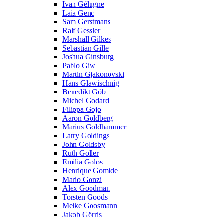
Ivan Gélugne
Laia Genc
Sam Gerstmans
Ralf Gessler
Marshall Gilkes
Sebastian Gille
Joshua Ginsburg
Pablo Giw
Martin Gjakonovski
Hans Glawischnig
Benedikt Göb
Michel Godard
Filippa Gojo
Aaron Goldberg
Marius Goldhammer
Larry Goldings
John Goldsby
Ruth Goller
Emilia Golos
Henrique Gomide
Mario Gonzi
Alex Goodman
Torsten Goods
Meike Goosmann
Jakob Görris