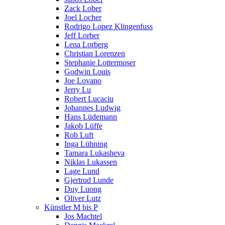
Zack Lober
Joel Locher
Rodrigo Lopez Klingenfuss
Jeff Lorber
Lena Lorberg
Christian Lorenzen
Stephanie Lottermoser
Godwin Louis
Joe Lovano
Jerry Lu
Robert Lucaciu
Johannes Ludwig
Hans Lüdemann
Jakob Lüffe
Rob Luft
Inga Lühning
Tamara Lukasheva
Niklas Lukassen
Lage Lund
Gjertrud Lunde
Duy Luong
Oliver Lutz
Künstler M bis P
Jos Machtel