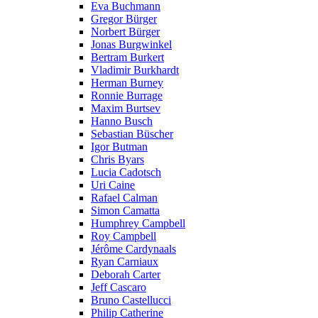
Eva Buchmann
Gregor Bürger
Norbert Bürger
Jonas Burgwinkel
Bertram Burkert
Vladimir Burkhardt
Herman Burney
Ronnie Burrage
Maxim Burtsev
Hanno Busch
Sebastian Büscher
Igor Butman
Chris Byars
Lucia Cadotsch
Uri Caine
Rafael Calman
Simon Camatta
Humphrey Campbell
Roy Campbell
Jérôme Cardynaals
Ryan Carniaux
Deborah Carter
Jeff Cascaro
Bruno Castellucci
Philip Catherine