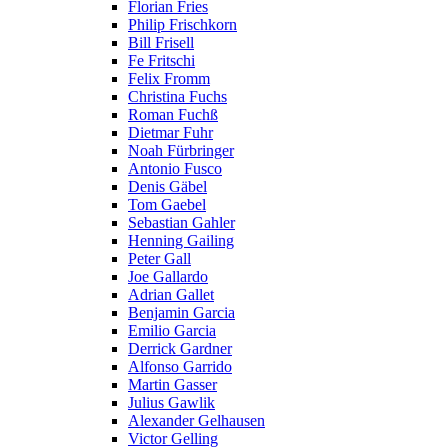
Florian Fries
Philip Frischkorn
Bill Frisell
Fe Fritschi
Felix Fromm
Christina Fuchs
Roman Fuchß
Dietmar Fuhr
Noah Fürbringer
Antonio Fusco
Denis Gäbel
Tom Gaebel
Sebastian Gahler
Henning Gailing
Peter Gall
Joe Gallardo
Adrian Gallet
Benjamin Garcia
Emilio Garcia
Derrick Gardner
Alfonso Garrido
Martin Gasser
Julius Gawlik
Alexander Gelhausen
Victor Gelling