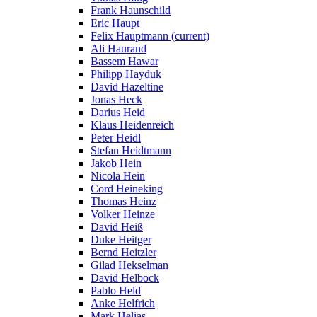
Frank Haunschild
Eric Haupt
Felix Hauptmann
(current)
Ali Haurand
Bassem Hawar
Philipp Hayduk
David Hazeltine
Jonas Heck
Darius Heid
Klaus Heidenreich
Peter Heidl
Stefan Heidtmann
Jakob Hein
Nicola Hein
Cord Heineking
Thomas Heinz
Volker Heinze
David Heiß
Duke Heitger
Bernd Heitzler
Gilad Hekselman
David Helbock
Pablo Held
Anke Helfrich
Mark Helias