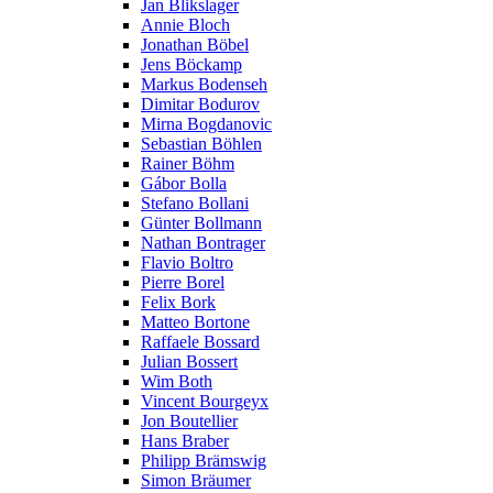
Jan Blikslager
Annie Bloch
Jonathan Böbel
Jens Böckamp
Markus Bodenseh
Dimitar Bodurov
Mirna Bogdanovic
Sebastian Böhlen
Rainer Böhm
Gábor Bolla
Stefano Bollani
Günter Bollmann
Nathan Bontrager
Flavio Boltro
Pierre Borel
Felix Bork
Matteo Bortone
Raffaele Bossard
Julian Bossert
Wim Both
Vincent Bourgeyx
Jon Boutellier
Hans Braber
Philipp Brämswig
Simon Bräumer