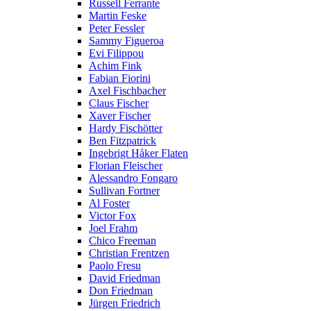
Russell Ferrante
Martin Feske
Peter Fessler
Sammy Figueroa
Evi Filippou
Achim Fink
Fabian Fiorini
Axel Fischbacher
Claus Fischer
Xaver Fischer
Hardy Fischötter
Ben Fitzpatrick
Ingebrigt Håker Flaten
Florian Fleischer
Alessandro Fongaro
Sullivan Fortner
Al Foster
Victor Fox
Joel Frahm
Chico Freeman
Christian Frentzen
Paolo Fresu
David Friedman
Don Friedman
Jürgen Friedrich