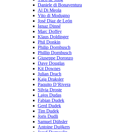
Daniele di Bonaventura
Al Di Meola
Vito di Modugno
José Diaz de León
Ignaz Dinné
Marc Doffey
Klaus Doldinger
Phil Donkin
Philip Dornbusch
Phillip Dornbusch
Giuseppe Doronzo
Dave Douglas
Kit Downes
Julian Drach
Kaja Draksler
Paquito D’Rivera
Silvia Droste
Lajos Dudas
Fabian Dudek
Gerd Dudek
Tim Dudek
Joris Dudli
Samuel Dühsler
Antoine Duijkers