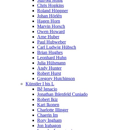
Sun-Mi Hong
Chris Hopkins
Roland Höppner
Johan Hörlén
Hagen Horn
Marvin Horsch
Owen Howard
Arne Huber
Paul Hubweber
Carl Ludwig Hübsch
Brian Hughes
Leonhard Huhn
Julia Hülsmann
Andy Hunter
Robert Hurst
Gregory Hutchinson
Künstler I bis L
Bê Ignacio
Jonathan Ihlenfeld Cuniado
Robert Ikiz
Kari Ikonen
Charlotte Illinger
Chaerin Im
Rory Ingham
Jon Irabagon