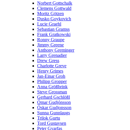
Norbert Gottschalk
Clemens Gottwald
Moritz Götzen
Dusko Goykovich
Lucie Graehl
Sebastian Gramss
Frank Gratkowski
Ronny Graupe
Jimmy Greene
Anthony Greminger
Larry Grenadier
Drew Gress
Charlotte Greve
Henry Grimes
Jan-Einar Groh
Philipp Gropper
Anna Größbrink
Steve Grossman
Gerhard Gschlößl
Ómar Gudjónsson
Óskar Gudjonsson
Sunna Gunnlaugs
Trilok Gurtu
Tord Gustavsen
Peter Gyarfas