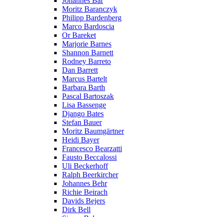
Johannes Bär
Moritz Baranczyk
Philipp Bardenberg
Marco Bardoscia
Or Bareket
Marjorie Barnes
Shannon Barnett
Rodney Barreto
Dan Barrett
Marcus Bartelt
Barbara Barth
Pascal Bartoszak
Lisa Bassenge
Django Bates
Stefan Bauer
Moritz Baumgärtner
Heidi Bayer
Francesco Bearzatti
Fausto Beccalossi
Uli Beckerhoff
Ralph Beerkircher
Johannes Behr
Richie Beirach
Davids Bejers
Dirk Bell