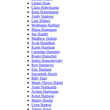
Lionel Haas
Clara Haberkamp
Ilona Haberkamp
Andy Haderer
Lutz Häfner
Wolfgang Haffner
Manu Hagmann
Joe Haider
Matthew Halpin
Scott Hamilton
Karin Hammar
Christian Hammer
Roger Hanschel
Janko Hanushevsky
Roy Hargrove
Eric Harland
Savannah Harris
Billy Hart
Marie-Theres Härtel
Anne Hartkamp
Achim Hartmann
Kenn Hartwig
Jimmy Haslip
Leon Hattori
Tobias Haug