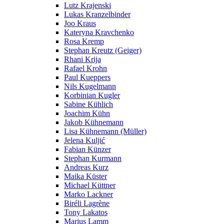
Lutz Krajenski
Lukas Kranzelbinder
Joo Kraus
Kateryna Kravchenko
Rosa Kremp
Stephan Kreutz (Geiger)
Rhani Krija
Rafael Krohn
Paul Kueppers
Nils Kugelmann
Korbinian Kugler
Sabine Kühlich
Joachim Kühn
Jakob Kühnemann
Lisa Kühnemann (Müller)
Jelena Kuljić
Fabian Künzer
Stephan Kurmann
Andreas Kurz
Maika Küster
Michael Küttner
Marko Lackner
Biréli Lagrène
Tony Lakatos
Marius Lamm