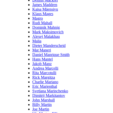
Dennis Mackrel
James Maddren
Kaisa Mäensivu
Klaus Mages
Magro
Rudi Mahall
Dominik Mahnig
Mark Maksimovich
Alexej Malakhau
Malia
Dieter Manderscheid
Mat Maneri
Daniel Manrique Smith
Hans Mantel
Jakob Manz
Andrea Marcelli
Rita Marcotulli
Rick Margitza
Charlie Mariano
Eric Marienthal
Svetlana Marinchenko
Dimitrij Markitantov
John Marshall
Billy Martin
Joe Martin