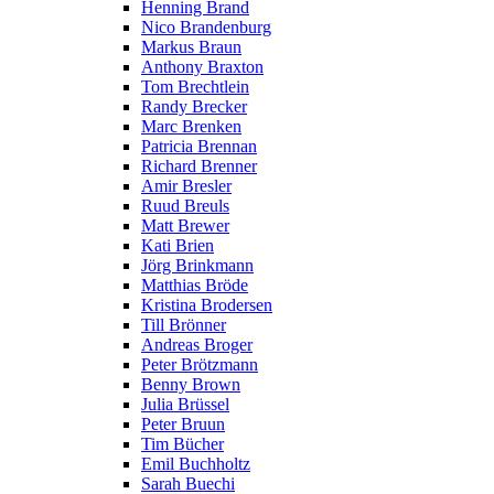
Henning Brand
Nico Brandenburg
Markus Braun
Anthony Braxton
Tom Brechtlein
Randy Brecker
Marc Brenken
Patricia Brennan
Richard Brenner
Amir Bresler
Ruud Breuls
Matt Brewer
Kati Brien
Jörg Brinkmann
Matthias Bröde
Kristina Brodersen
Till Brönner
Andreas Broger
Peter Brötzmann
Benny Brown
Julia Brüssel
Peter Bruun
Tim Bücher
Emil Buchholtz
Sarah Buechi