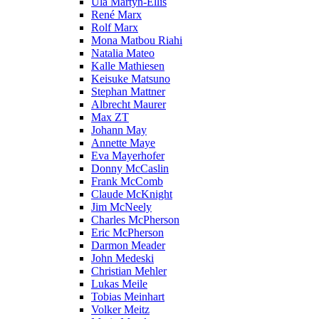
Ula Martyn-Ellis
René Marx
Rolf Marx
Mona Matbou Riahi
Natalia Mateo
Kalle Mathiesen
Keisuke Matsuno
Stephan Mattner
Albrecht Maurer
Max ZT
Johann May
Annette Maye
Eva Mayerhofer
Donny McCaslin
Frank McComb
Claude McKnight
Jim McNeely
Charles McPherson
Eric McPherson
Darmon Meader
John Medeski
Christian Mehler
Lukas Meile
Tobias Meinhart
Volker Meitz