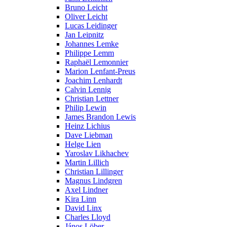
Bruno Leicht
Oliver Leicht
Lucas Leidinger
Jan Leipnitz
Johannes Lemke
Philippe Lemm
Raphaël Lemonnier
Marion Lenfant-Preus
Joachim Lenhardt
Calvin Lennig
Christian Lettner
Philip Lewin
James Brandon Lewis
Heinz Lichius
Dave Liebman
Helge Lien
Yaroslav Likhachev
Martin Lillich
Christian Lillinger
Magnus Lindgren
Axel Lindner
Kira Linn
David Linx
Charles Lloyd
János Löber