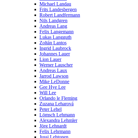
Michael Landau
Frits Landesbergen
Robert Landfermann
Nils Landgren
Andreas Lang
Felix Langemann
Lukas Langguth
Zoltán Lantos
Ingrid Laubrock
Johannes Lauer
Lion Lauer
Werner Lauscher
Andreas Laux
Jarrod Lawson
Mike LeDonne
Gee Hye Lee
Will Lee
Orlando le Fleming
Zuzana Leharová
Peter Lehel
Lömsch Lehmann
Alexandra Lehmler
Jörg Lehnardt
Felix Lehrmann
Jussi Lehtonen