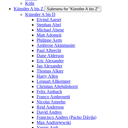
Köln
Künstler A bis Z
Submenu for "Künstler A bis Z"
Künstler A bis D
Eivind Aarset
Stephan Abel
Michael Abene
Matt Adomeit
Philippe Aerts
Ambrose Akinmusire
Paul Albrecht
Dane Alderson
Eric Alexander
Jan Alexander
Thomas Alkier
Harry Allen
Lennart Allkemper
Christian Altehülshorst
Felix Ambach
Franco Ambrosetti
Nicolai Amrehn
Reid Anderson
David Andres
Francisco Andres (Pacho Dávila)
Max Andrzejewski
Yannis Anft