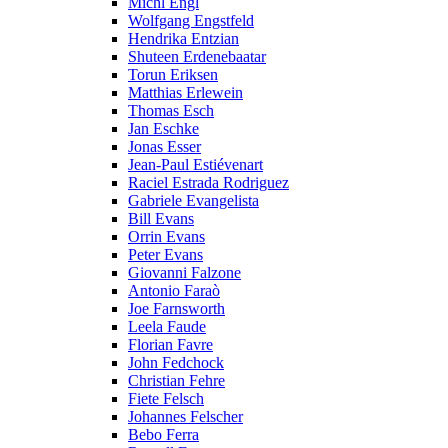
Michl Engl
Wolfgang Engstfeld
Hendrika Entzian
Shuteen Erdenebaatar
Torun Eriksen
Matthias Erlewein
Thomas Esch
Jan Eschke
Jonas Esser
Jean-Paul Estiévenart
Raciel Estrada Rodriguez
Gabriele Evangelista
Bill Evans
Orrin Evans
Peter Evans
Giovanni Falzone
Antonio Faraò
Joe Farnsworth
Leela Faude
Florian Favre
John Fedchock
Christian Fehre
Fiete Felsch
Johannes Felscher
Bebo Ferra