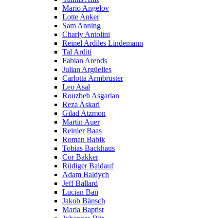
Mario Angelov
Lotte Anker
Sam Anning
Charly Antolini
Reinel Ardiles Lindemann
Tal Arditi
Fabian Arends
Julian Argüelles
Carlotta Armbruster
Leo Asal
Rouzbeh Asgarian
Reza Askari
Gilad Atzmon
Martin Auer
Reinier Baas
Roman Babik
Tobias Backhaus
Cor Bakker
Rüdiger Baldauf
Adam Baldych
Jeff Ballard
Lucian Ban
Jakob Bänsch
Maria Baptist