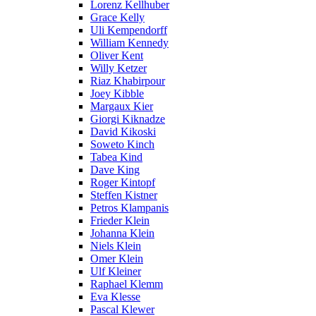
Lorenz Kellhuber
Grace Kelly
Uli Kempendorff
William Kennedy
Oliver Kent
Willy Ketzer
Riaz Khabirpour
Joey Kibble
Margaux Kier
Giorgi Kiknadze
David Kikoski
Soweto Kinch
Tabea Kind
Dave King
Roger Kintopf
Steffen Kistner
Petros Klampanis
Frieder Klein
Johanna Klein
Niels Klein
Omer Klein
Ulf Kleiner
Raphael Klemm
Eva Klesse
Pascal Klewer