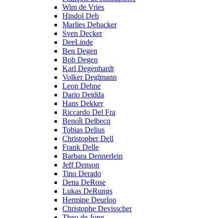
Wim de Vries
Hindol Deb
Marlies Debacker
Sven Decker
DeeLinde
Ben Degen
Bob Degen
Karl Degenhardt
Volker Deglmann
Leon Dehne
Dario Deidda
Hans Dekker
Riccardo Del Fra
Benoît Delbecq
Tobias Delius
Christopher Dell
Frank Delle
Barbara Dennerlein
Jeff Denson
Tino Derado
Dena DeRose
Lukas DeRungs
Hermine Deurloo
Christophe Devisscher
Theo de Jong