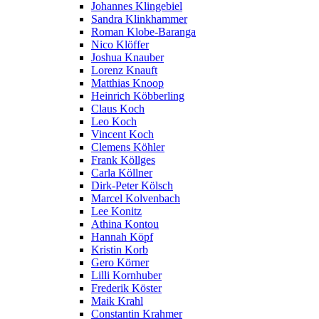
Johannes Klingebiel
Sandra Klinkhammer
Roman Klobe-Baranga
Nico Klöffer
Joshua Knauber
Lorenz Knauft
Matthias Knoop
Heinrich Köbberling
Claus Koch
Leo Koch
Vincent Koch
Clemens Köhler
Frank Köllges
Carla Köllner
Dirk-Peter Kölsch
Marcel Kolvenbach
Lee Konitz
Athina Kontou
Hannah Köpf
Kristin Korb
Gero Körner
Lilli Kornhuber
Frederik Köster
Maik Krahl
Constantin Krahmer