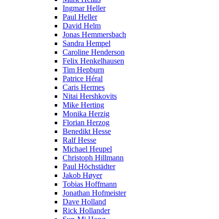
Ingmar Heller
Paul Heller
David Helm
Jonas Hemmersbach
Sandra Hempel
Caroline Henderson
Felix Henkelhausen
Tim Hepburn
Patrice Héral
Caris Hermes
Nitai Hershkovits
Mike Herting
Monika Herzig
Florian Herzog
Benedikt Hesse
Ralf Hesse
Michael Heupel
Christoph Hillmann
Paul Höchstädter
Jakob Høyer
Tobias Hoffmann
Jonathan Hofmeister
Dave Holland
Rick Hollander