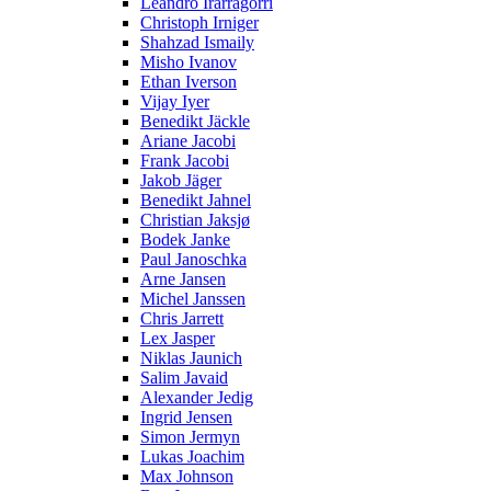
Leandro Irarragorri
Christoph Irniger
Shahzad Ismaily
Misho Ivanov
Ethan Iverson
Vijay Iyer
Benedikt Jäckle
Ariane Jacobi
Frank Jacobi
Jakob Jäger
Benedikt Jahnel
Christian Jaksjø
Bodek Janke
Paul Janoschka
Arne Jansen
Michel Janssen
Chris Jarrett
Lex Jasper
Niklas Jaunich
Salim Javaid
Alexander Jedig
Ingrid Jensen
Simon Jermyn
Lukas Joachim
Max Johnson