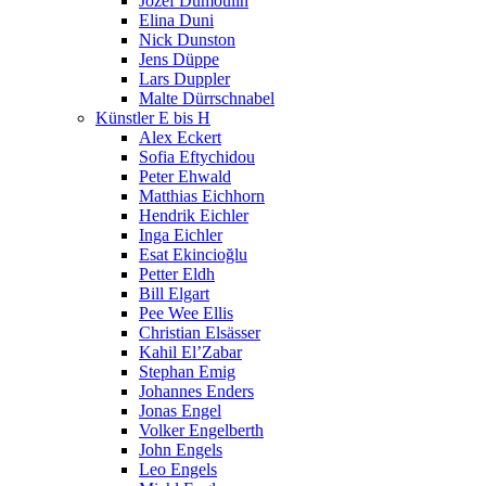
Jozef Dumoulin
Elina Duni
Nick Dunston
Jens Düppe
Lars Duppler
Malte Dürrschnabel
Künstler E bis H
Alex Eckert
Sofia Eftychidou
Peter Ehwald
Matthias Eichhorn
Hendrik Eichler
Inga Eichler
Esat Ekincioğlu
Petter Eldh
Bill Elgart
Pee Wee Ellis
Christian Elsässer
Kahil El’Zabar
Stephan Emig
Johannes Enders
Jonas Engel
Volker Engelberth
John Engels
Leo Engels