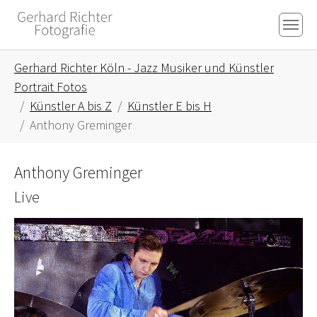
Skip to main content
Skip to page footer
You are here:
Gerhard Richter Köln - Jazz Musiker und Künstler
Portrait Fotos
Künstler A bis Z
Künstler E bis H
Anthony Greminger
Anthony Greminger
Live
Show larger version for: