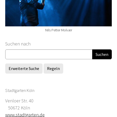
Nils Petter Molvær
Suchformular
Suchen nach
Erweiterte Suche
Regeln
Stadtgarten Köln
Venloer Str. 40
50672 Köln
www.stadtgarten.de