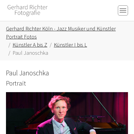
Skip to main content
Skip to page footer
You are here:
Gerhard Richter Köln - Jazz Musiker und Künstler
Portrait Fotos
Künstler A bis Z
Künstler I bis L
Paul Janoschka
Paul Janoschka
Portrait
Show larger version for: