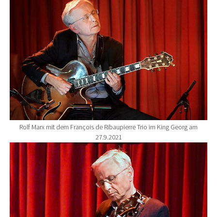
Rolf Marx mit dem François de Ribaupierre Trio im King Georg am
27.9.2021
Show larger version for: