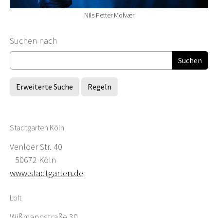
Nils Petter Molvær
Suchformular
Suchen nach
Erweiterte Suche
Regeln
Stadtgarten Köln
Venloer Str. 40
50672 Köln
www.stadtgarten.de
Loft
Wißmannstraße 30