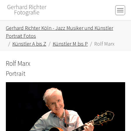
Skip to main content
Skip to page footer
You are here:
Gerhard Richter Köln - Jazz Musiker und Künstler
Portrait Fotos
Künstler A bis Z
Künstler M bis P
Rolf Marx
Rolf Marx
Portrait
Show larger version for: