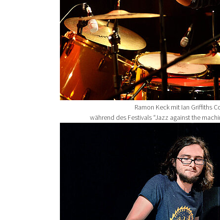
Ramon Keck mit Ian Griffiths
während des Festivals “Jazz against the machi
Show larger version for: