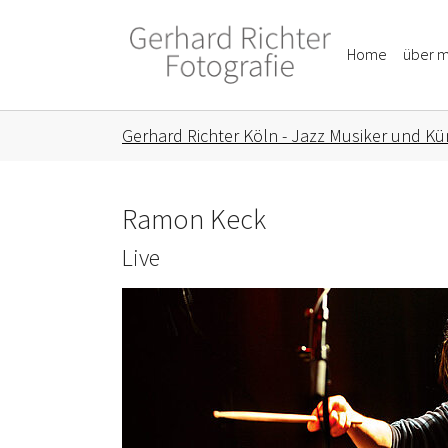
Skip to main content
Skip to page footer
Home
über m
You are here:
Gerhard Richter Köln - Jazz Musiker und Kün
Ramon Keck
Live
Show larger version for: