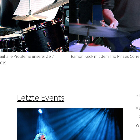
uf alle Probleme unserer Zeit“
Ramon Keck mit dem Trio Rinzes Correlat
2019
Letzte Events
St
V
5
w