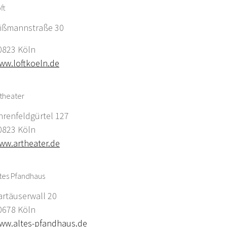
ft
ißmannstraße 30
0823 Köln
ww.loftkoeln.de
theater
hrenfeldgürtel 127
0823 Köln
ww.artheater.de
tes Pfandhaus
artäuserwall 20
0678 Köln
ww.altes-pfandhaus.de