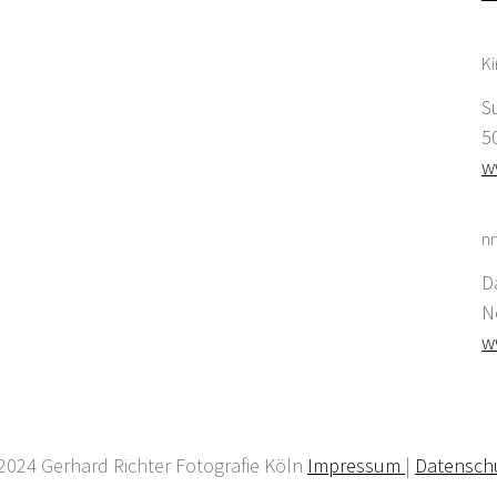
K
S
5
w
nr
D
N
w
2024 Gerhard Richter Fotografie Köln
Impressum
|
Datensch