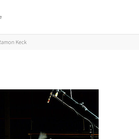
e
or "Künstler A bis Z"
Ramon Keck