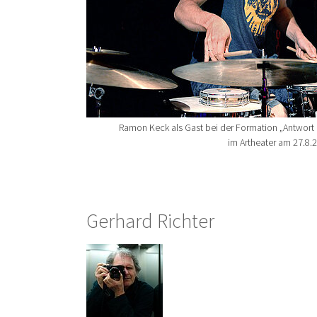
Ramon Keck als Gast bei der Formation „Antwort a
im Artheater am 27.8.
Gerhard Richter