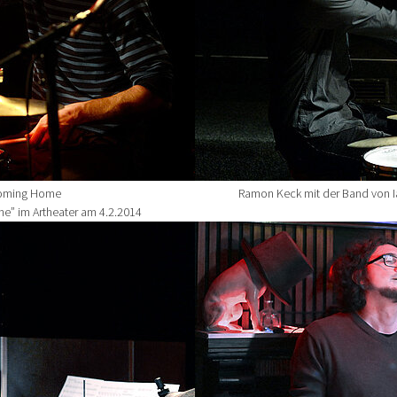
 Coming Home
Ramon Keck mit der Band von I
ne” im Artheater am 4.2.2014
Show larger version for: