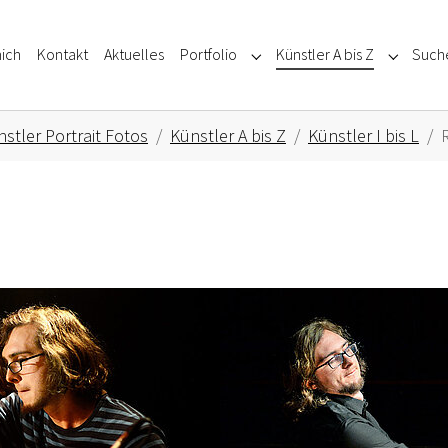
ich
Kontakt
Aktuelles
Portfolio
Künstler A bis Z
Such
Submenu for "Portfolio"
Submenu f
stler Portrait Fotos
Künstler A bis Z
Künstler I bis L
Show larger version for: