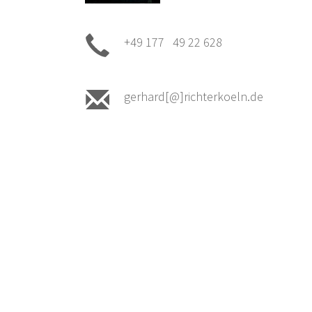
+49 177 49 22 628
gerhard[@]richterkoeln.de