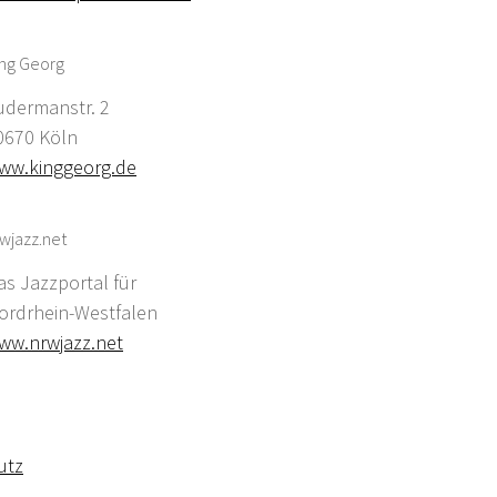
ing Georg
udermanstr. 2
0670 Köln
ww.kinggeorg.de
wjazz.net
as Jazzportal für
ordrhein-Westfalen
ww.nrwjazz.net
utz