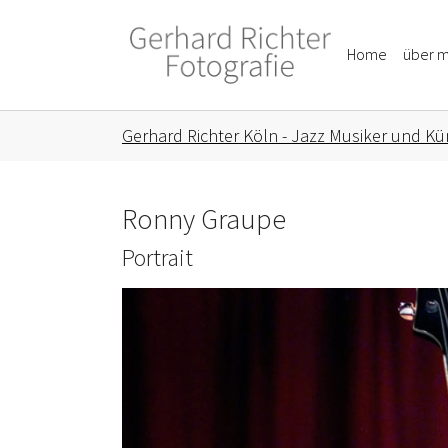
Skip to main content
Skip to page footer
Home
über m
You are here:
Gerhard Richter Köln - Jazz Musiker und Kün
Ronny Graupe
Portrait
Show larger version for: