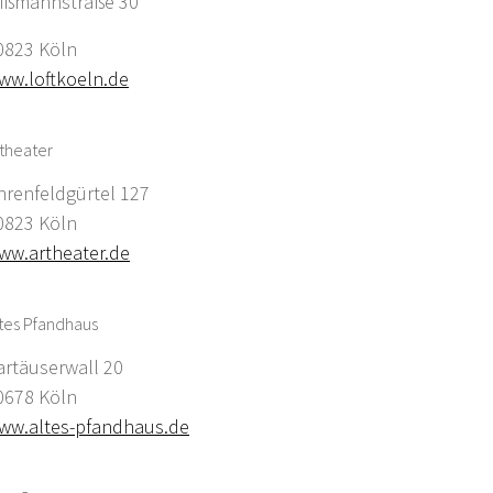
ißmannstraße 30
0823 Köln
ww.loftkoeln.de
theater
hrenfeldgürtel 127
0823 Köln
ww.artheater.de
tes Pfandhaus
artäuserwall 20
0678 Köln
ww.altes-pfandhaus.de