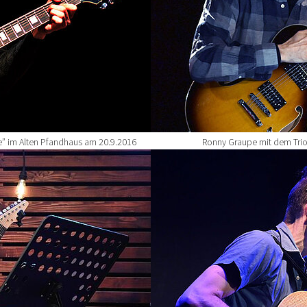
e” im Alten Pfandhaus am 20.9.2016
Ronny Graupe mit dem Tri
Show larger version for: