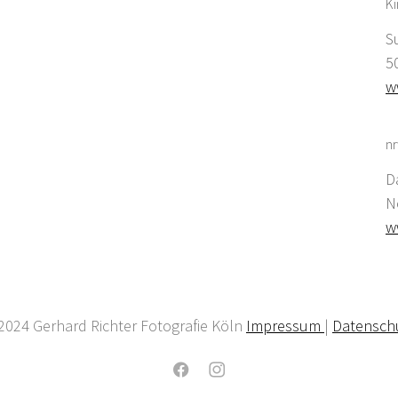
K
S
5
w
nr
D
N
w
2024 Gerhard Richter Fotografie Köln
Impressum
|
Datensch
Facebook
Instagram