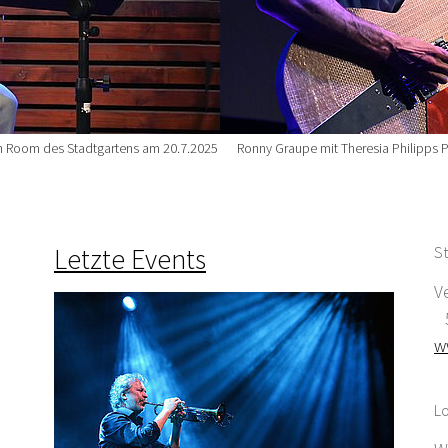
n Room des Stadtgartens am 20.7.2025
Ronny Graupe mit Theresia Philipps P
Letzte Events
St
V
5
w
Lo