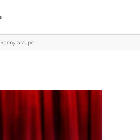
e
or "Künstler A bis Z"
Ronny Graupe