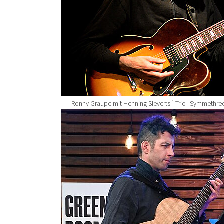
Ronny Graupe mit Henning Sieverts´ Trio “Symmethre
Show larger version for: