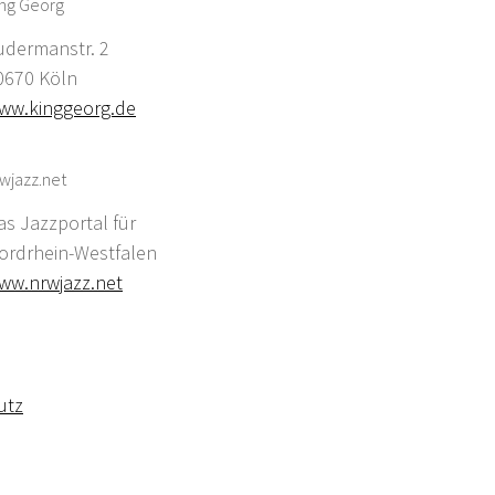
ing Georg
udermanstr. 2
0670 Köln
ww.kinggeorg.de
wjazz.net
as Jazzportal für
ordrhein-Westfalen
ww.nrwjazz.net
utz