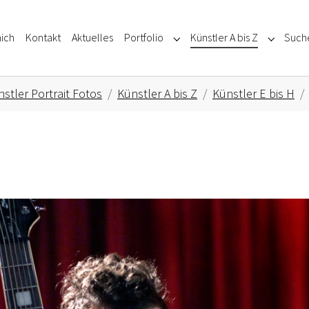
ich
Kontakt
Aktuelles
Portfolio
Künstler A bis Z
Such
Submenu for "Portfolio"
Submenu f
stler Portrait Fotos
Künstler A bis Z
Künstler E bis H