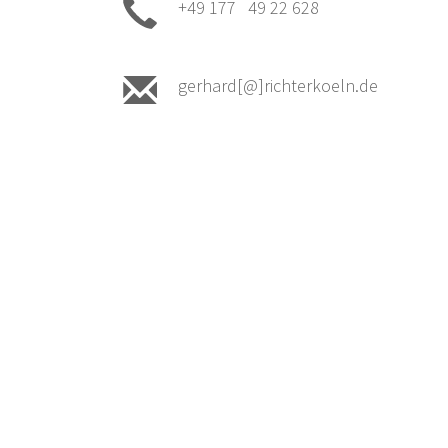
+49 177 49 22 628
gerhard[@]richterkoeln.de