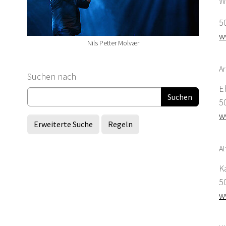
W
5
w
Nils Petter Molvær
Ar
Suchformular
Suchen nach
E
5
w
Erweiterte Suche
Regeln
Al
K
5
w