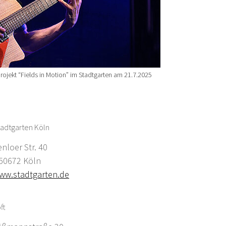
rojekt “Fields in Motion” im Stadtgarten am 21.7.2025
adtgarten Köln
enloer Str. 40
0672 Köln
ww.stadtgarten.de
ft