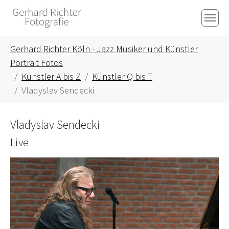
Skip to main content
Skip to page footer
You are here:
Gerhard Richter Köln - Jazz Musiker und Künstler
Portrait Fotos
Künstler A bis Z
Künstler Q bis T
Vladyslav Sendecki
Vladyslav Sendecki
Live
Show larger version for: