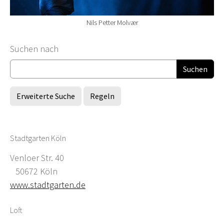
Nils Petter Molvær
Suchformular
Suchen nach
Erweiterte Suche
Regeln
Stadtgarten Köln
Venloer Str. 40
50672 Köln
www.stadtgarten.de
Loft