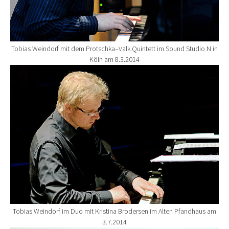
Tobias Weindorf mit dem Protschka–Valk Quintett im Sound Studio N in
Köln am 8.3.2014
Show larger version for:
Tobias Weindorf im Duo mit Kristina Brodersen im Alten Pfandhaus am
3.7.2014