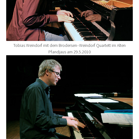
Tobias Weindorf mit dem Brodersen–Weindorf Quartett im Alten
Pfandjaus am 29.5.2010
Show larger version for: