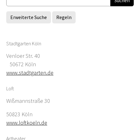
Erweiterte Suche
Regeln
Stadtgarten Köln
Venloer Str. 40
50672 Köln
www.stadtgarten.de
Loft
Wißmannstraße 30
50823 Köln
www.loftkoeln.de
Artheater