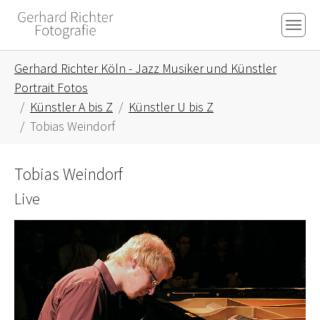
Skip to main content
Skip to page footer
You are here:
Gerhard Richter Köln - Jazz Musiker und Künstler
Portrait Fotos
Künstler A bis Z
Künstler U bis Z
Tobias Weindorf
Tobias Weindorf
Live
Show larger version for: