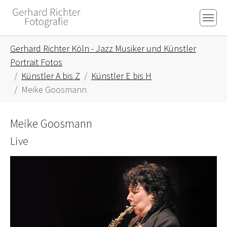
Skip to main content
Skip to page footer
You are here:
Gerhard Richter Köln - Jazz Musiker und Künstler
Portrait Fotos
Künstler A bis Z
Künstler E bis H
Meike Goosmann
Meike Goosmann
Live
Show larger version for: