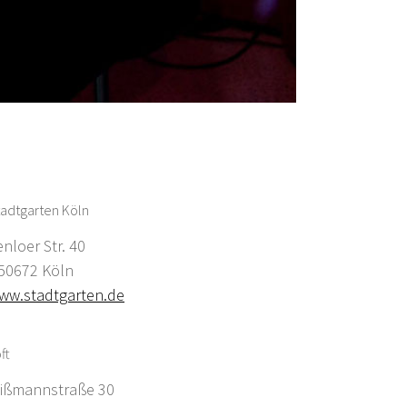
adtgarten Köln
enloer Str. 40
0672 Köln
ww.stadtgarten.de
ft
ißmannstraße 30