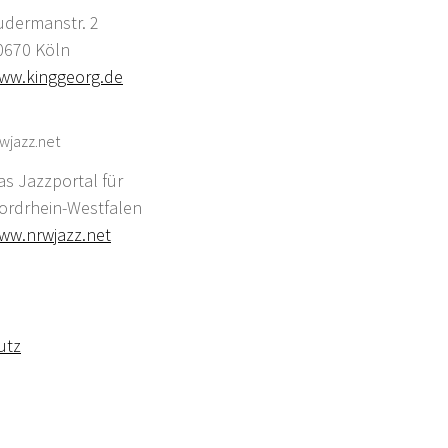
udermanstr. 2
0670 Köln
ww.kinggeorg.de
wjazz.net
as Jazzportal für
ordrhein-Westfalen
ww.nrwjazz.net
utz