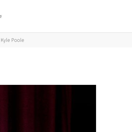
e
or "Künstler A bis Z"
Kyle Poole