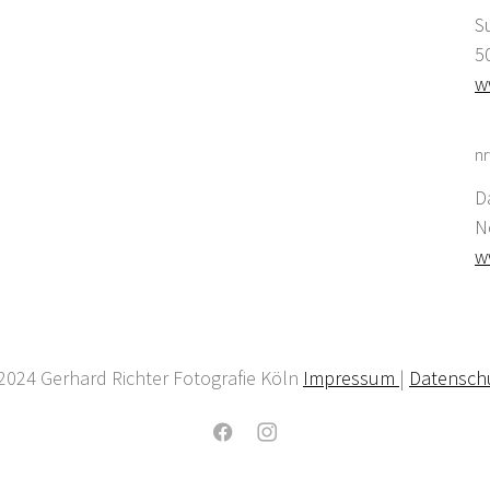
S
5
w
nr
D
N
w
2024 Gerhard Richter Fotografie Köln
Impressum
|
Datensch
Facebook
Instagram