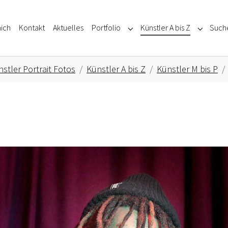
ich
Kontakt
Aktuelles
Portfolio
Künstler A bis Z
Such
Submenu for "Portfolio"
Submenu f
stler Portrait Fotos
Künstler A bis Z
Künstler M bis P