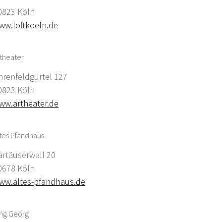
0823 Köln
ww.loftkoeln.de
theater
hrenfeldgürtel 127
0823 Köln
ww.artheater.de
tes Pfandhaus
artäuserwall 20
0678 Köln
ww.altes-pfandhaus.de
ing Georg