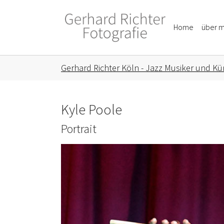
Skip to main content
Skip to page footer
Home
über m
You are here:
Gerhard Richter Köln - Jazz Musiker und Kün
Kyle Poole
Portrait
Show larger version for: