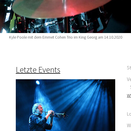
Kyle Poole mit dem Emmet Cohen Trio im King Georg am 14.10.2020
Letzte Events
St
V
5
w
Lo
W