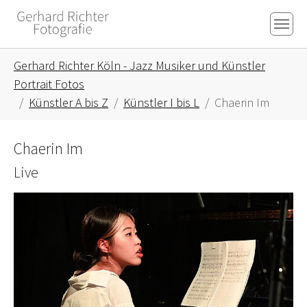
Skip to main content
Skip to page footer
You are here:
Gerhard Richter Köln - Jazz Musiker und Künstler
Portrait Fotos
Künstler A bis Z
Künstler I bis L
Chaerin Im
Chaerin Im
Live
Show larger version for: