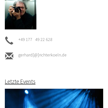
+49 177 49 22 628
gerhard[@]richterkoeln.de
Letzte Events