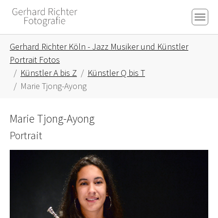
Skip to main content
Skip to page footer
You are here:
Gerhard Richter Köln - Jazz Musiker und Künstler
Portrait Fotos
Künstler A bis Z
Künstler Q bis T
Marie Tjong-Ayong
Marie Tjong-Ayong
Portrait
Show larger version for: