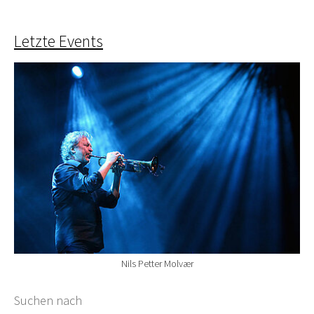
Letzte Events
Nils Petter Molvær
Suchformular
Suchen nach