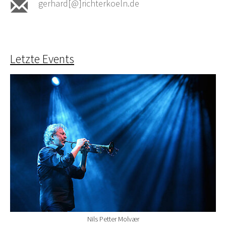
gerhard[@]richterkoeln.de
Letzte Events
Nils Petter Molvær