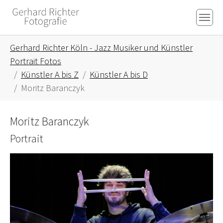
Skip to main content
Skip to page footer
You are here:
Gerhard Richter Köln - Jazz Musiker und Künstler
Portrait Fotos
Künstler A bis Z
Künstler A bis D
Moritz Baranczyk
Moritz Baranczyk
Portrait
Show larger version for: