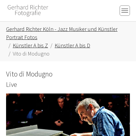
Skip to main content
Skip to page footer
You are here:
Gerhard Richter Köln - Jazz Musiker und Künstler
Portrait Fotos
Künstler A bis Z
Künstler A bis D
Vito di Modugno
Vito di Modugno
Live
Show larger version for: