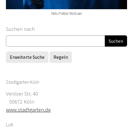
Nils Petter Molvær
Suchformular
Suchen nach
Erweiterte Suche
Regeln
Stadtgarten Köln
Venloer Str. 40
50672 Köln
www.stadtgarten.de
Loft