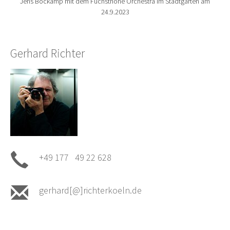
Jens Böckamp mit dem Fuchsthone Orchestra im Stadtgarten am
24.9.2023
Gerhard Richter
+49 177 49 22 628
gerhard[@]richterkoeln.de