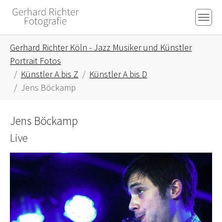
Skip to main content
Skip to page footer
You are here:
Gerhard Richter Köln - Jazz Musiker und Künstler
Portrait Fotos
Künstler A bis Z
Künstler A bis D
Jens Böckamp
Jens Böckamp
Live
Show larger version for: