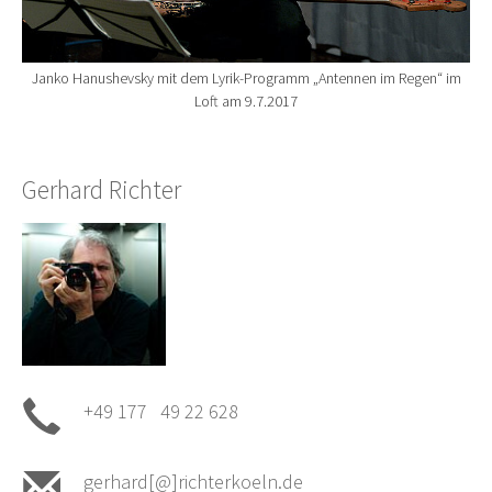
Janko Hanushevsky mit dem Lyrik-Programm „Antennen im Regen“ im
Loft am 9.7.2017
Gerhard Richter
+49 177 49 22 628
gerhard[@]richterkoeln.de