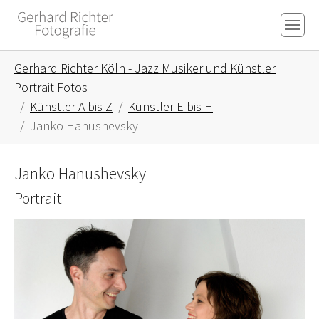
Skip to main content
Skip to page footer
You are here:
Gerhard Richter Köln - Jazz Musiker und Künstler
Portrait Fotos
Künstler A bis Z
Künstler E bis H
Janko Hanushevsky
Janko Hanushevsky
Portrait
Show larger version for: