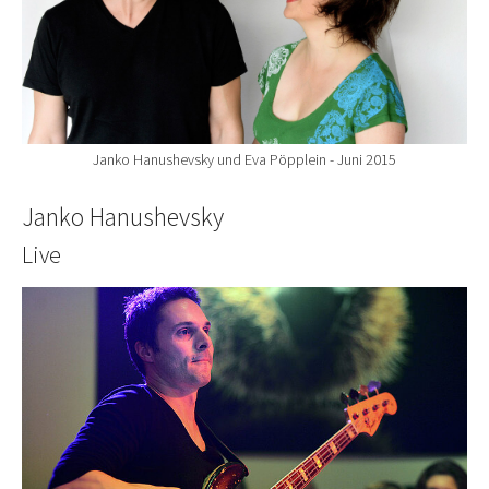
Janko Hanushevsky und Eva Pöpplein - Juni 2015
Janko Hanushevsky
Live
Show larger version for: