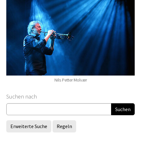
Nils Petter Molvær
Suchformular
Suchen nach
Erweiterte Suche
Regeln