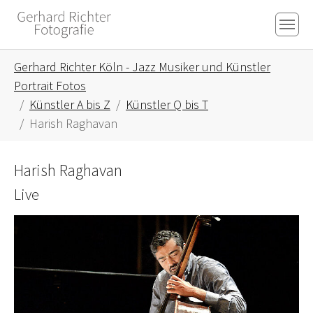
Skip to main content
Skip to page footer
You are here:
Gerhard Richter Köln - Jazz Musiker und Künstler
Portrait Fotos
Künstler A bis Z
Künstler Q bis T
Harish Raghavan
Harish Raghavan
Live
Show larger version for: