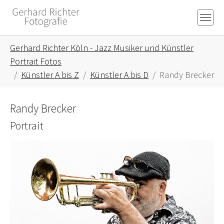
Skip to main content
Skip to page footer
You are here:
Gerhard Richter Köln - Jazz Musiker und Künstler
Portrait Fotos
Künstler A bis Z
Künstler A bis D
Randy Brecker
Randy Brecker
Portrait
Show larger version for: