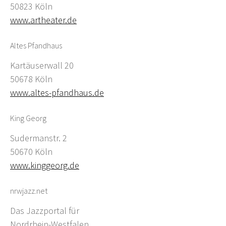
50823 Köln
www.artheater.de
Altes Pfandhaus
Kartäuserwall 20
50678 Köln
www.altes-pfandhaus.de
King Georg
Sudermanstr. 2
50670 Köln
www.kinggeorg.de
nrwjazz.net
Das Jazzportal für
Nordrhein-Westfalen