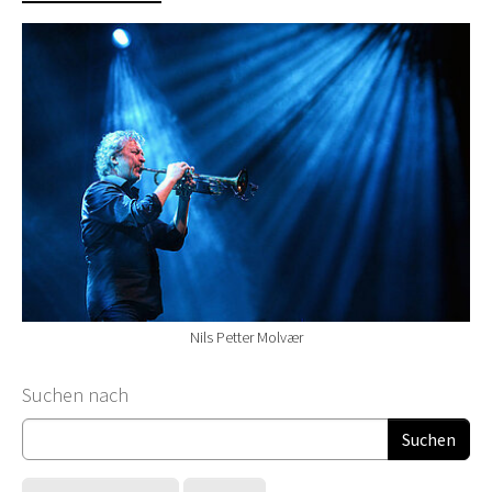
Nils Petter Molvær
Suchformular
Suchen nach