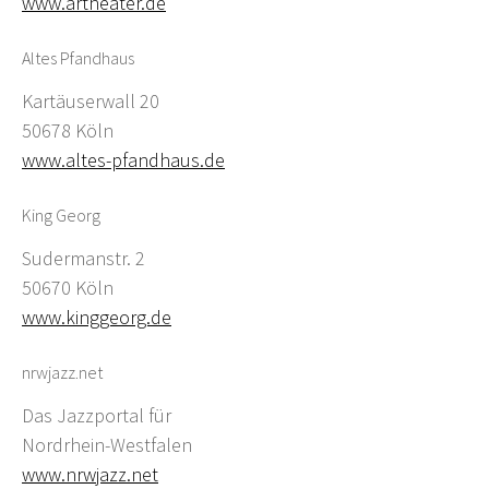
www.artheater.de
Altes Pfandhaus
Kartäuserwall 20
50678 Köln
www.altes-pfandhaus.de
King Georg
Sudermanstr. 2
50670 Köln
www.kinggeorg.de
nrwjazz.net
Das Jazzportal für
Nordrhein-Westfalen
www.nrwjazz.net