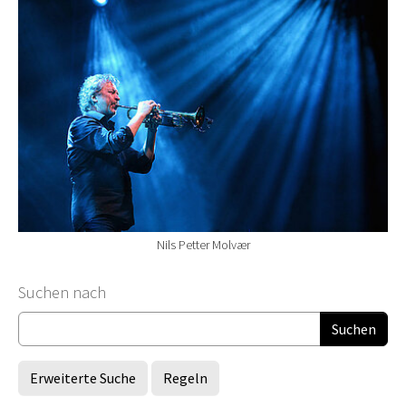
Nils Petter Molvær
Suchformular
Suchen nach
Erweiterte Suche
Regeln