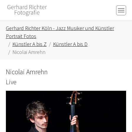
Skip to main content
Skip to page footer
You are here:
Gerhard Richter Köln - Jazz Musiker und Künstler
Portrait Fotos
Künstler A bis Z
Künstler A bis D
Nicolai Amrehn
Nicolai Amrehn
Live
Show larger version for: