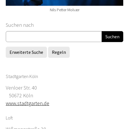
Nils Petter Molvær
Suchformular
Suchen nach
Erweiterte Suche
Regeln
Stadtgarten Köln
Venloer Str. 40
50672 Köln
www.stadtgarten.de
Loft