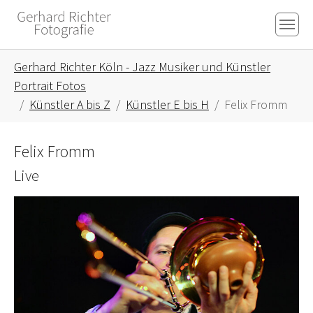
Skip to main content
Skip to page footer
You are here:
Gerhard Richter Köln - Jazz Musiker und Künstler
Portrait Fotos
Künstler A bis Z
Künstler E bis H
Felix Fromm
Felix Fromm
Live
Show larger version for: