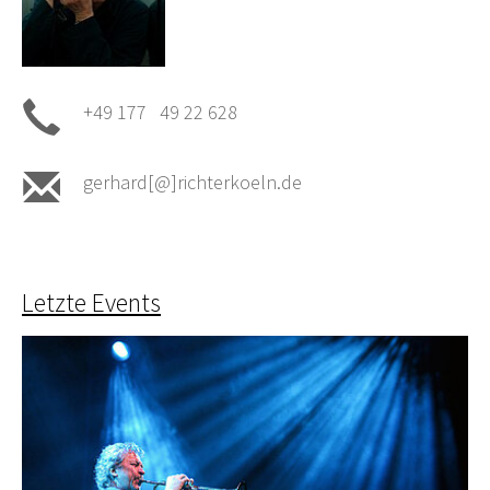
+49 177 49 22 628
gerhard[@]richterkoeln.de
Letzte Events