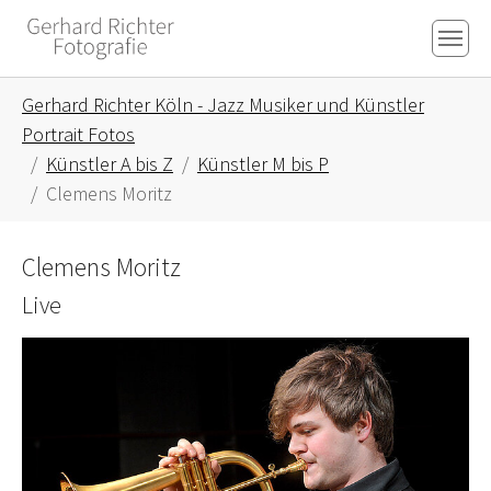
Skip to main content
Skip to page footer
You are here:
Gerhard Richter Köln - Jazz Musiker und Künstler
Portrait Fotos
Künstler A bis Z
Künstler M bis P
Clemens Moritz
Clemens Moritz
Live
Show larger version for: