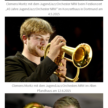
Clemens Moritz mit dem JugendJazzOrchester NRW beim Festkonzert
„40 Jahre JugendJazzOrchester NRW“ im Konzerthaus in Dortmund am
4.5.2015
Show larger version for:
Clemens Moritz mit dem JugendJazzOrchesters NRW im Alten
Pfandhaus am 12.6.2015
Show larger version for: