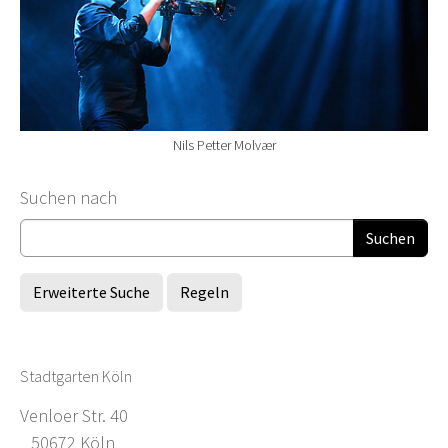
Nils Petter Molvær
Suchformular
Suchen nach
Erweiterte Suche
Regeln
Stadtgarten Köln
Venloer Str. 40
50672 Köln