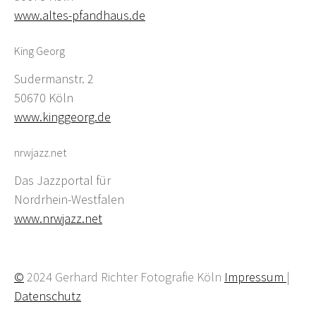
www.altes-pfandhaus.de
King Georg
Sudermanstr. 2
50670 Köln
www.kinggeorg.de
nrwjazz.net
Das Jazzportal für
Nordrhein-Westfalen
www.nrwjazz.net
©
2024 Gerhard Richter Fotografie Köln
Impressum
|
Datenschutz