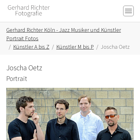
Skip to main content
Skip to page footer
You are here:
Gerhard Richter Köln - Jazz Musiker und Künstler
Portrait Fotos
Künstler A bis Z
Künstler M bis P
Joscha Oetz
Joscha Oetz
Portrait
Show larger version for: