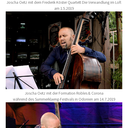
Joscha Oetz mit dem Frederik Köster Quartett Die Verwandlung im Loft
am 1.5.2019
Show larger version for:
Joscha Oetz mit der Formation Robles & Corona
während des Summerklaeng-Festivals in Odonien am 14.7.2019
Show larger version for: