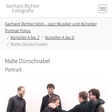
Skip to main content
Skip to page footer
You are here:
Gerhard Richter Köln - Jazz Musiker und Künstler
Portrait Fotos
Künstler A bis Z
Künstler A bis D
Malte Dürrschnabel
Malte Dürrschnabel
Portrait
Show larger version for: