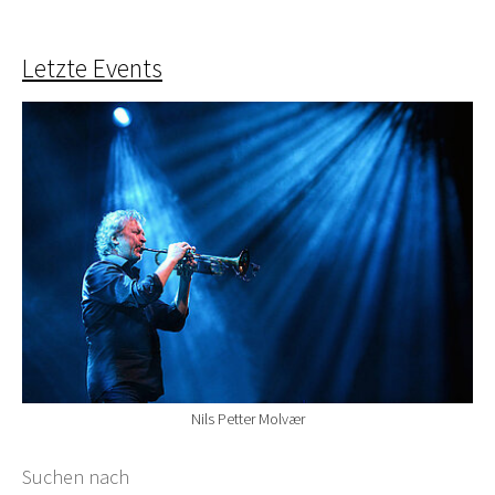
Letzte Events
Nils Petter Molvær
Suchformular
Suchen nach