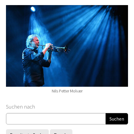
Nils Petter Molvær
Suchformular
Suchen nach