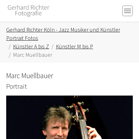
Skip to main content
Skip to page footer
You are here:
Gerhard Richter Köln - Jazz Musiker und Künstler
Portrait Fotos
Künstler A bis Z
Künstler M bis P
Marc Muellbauer
Marc Muellbauer
Portrait
Show larger version for: