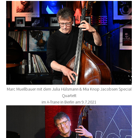
Show larger version for:
Marc Muellbauer mit dem Julia Hülsmann & Mia Knop Jacobsen Special
Quartett
im A-Trane in Berlin am 9.7.2021
Show larger version for: