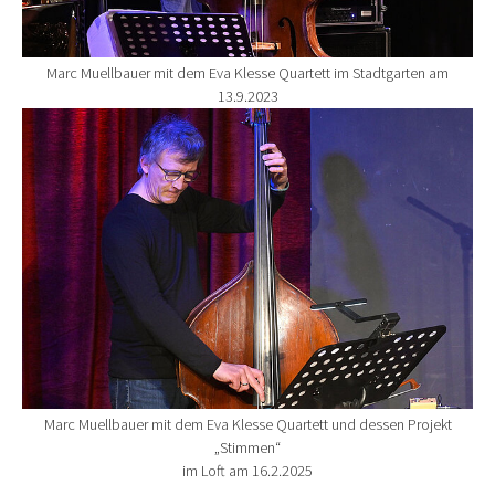
Marc Muellbauer mit dem Eva Klesse Quartett im Stadtgarten am
13.9.2023
Show larger version for:
Marc Muellbauer mit dem Eva Klesse Quartett und dessen Projekt
„Stimmen“
im Loft am 16.2.2025